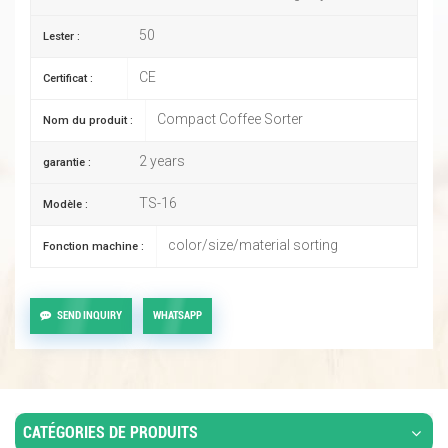
50
Lester :
CE
Certificat :
Compact Coffee Sorter
Nom du produit :
2 years
garantie :
TS-16
Modèle :
color/size/material sorting
Fonction machine :
SEND INQUIRY
WHATSAPP
CATÉGORIES DE PRODUITS