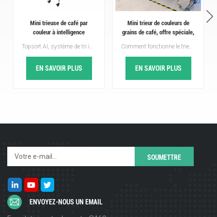
Mini trieuse de café par
Mini trieur de couleurs de
couleur à intelligence
grains de café, offre spéciale,
artificielle pour trier les grains
avec de bonnes critiques
Topsort AI, système de tri intelligent par apprentissage profond, trie tous les grains de café verts et torréfiés, zéro grain défectueux, aide les transformateurs et torréfacteurs de café à obtenir une valeur marchande premium à l'échelle mondiale.Topsort mini trieur de café par couleur IA Augmentez facilement vos profits sur le café !
Comment fonctionne le trieur de couleurs de grains de café ?Système d'alimentation : les grains de café sont introduits dans la machine via une trémie. Le débit est soigneusement contrôlé pour garantir une alimentation uniforme.Technologie de tri optique : la machine utilise des caméras et des capteurs haute résolution pour détecter les moindres différences de couleur, de forme ou de taille des grains. Par exemple, elle identifie les grains présentant une décoloration, des taches ou des corps étrangers comme des pierres ou de la saleté.Mécanisme d'éjection : à l'aide de jets d'air comprimé, la machine sépare les grains défectueux ou les matières étrangères des grains acceptables, garantissant ainsi un produit propre et de haute qualité. Tri par dessus trieur de couleurs de grains de café est votre meilleur choix !
de café moisis, véreux et
cassés
EN SAVOIR PLUS
EN SAVOIR PLUS
ENVOYEZ-NOUS UN EMAIL