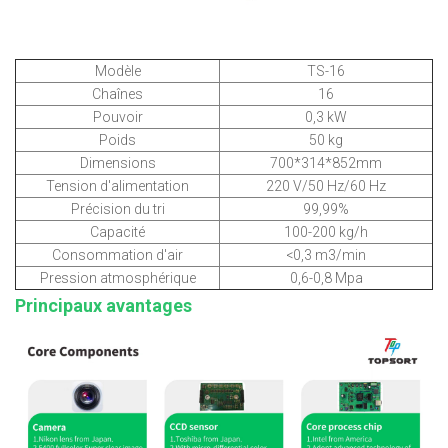
Modèle
TS-16
Chaînes
16
Pouvoir
0,3 kW
Poids
50 kg
Dimensions
700*314*852mm
Tension d'alimentation
220 V/50 Hz/60 Hz
Précision du tri
99,99%
Capacité
100-200 kg/h
Consommation d'air
<0,3 m3/min
Pression atmosphérique
0,6-0,8 Mpa
Principaux avantages