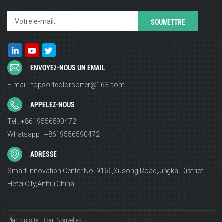
ENVOYEZ-NOUS UN EMAIL
E-mail : topsortcolorsorter@163.com
APPELEZ-NOUS
Tél : +8619556590472
Whatsapp : +8619556590472
ADRESSE
Smart Innovation Center,No. 9166,Susong Road,Jingkai District,
Hefei City,Anhui,China.
Plan du site
Blog
Nouvelles