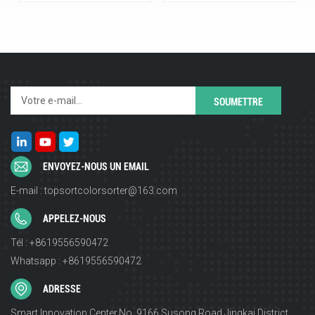
ENVOYEZ-NOUS UN EMAIL
E-mail : topsortcolorsorter@163.com
APPELEZ-NOUS
Tél : +8619556590472
Whatsapp : +8619556590472
ADRESSE
Smart Innovation Center,No. 9166,Susong Road,Jingkai District,