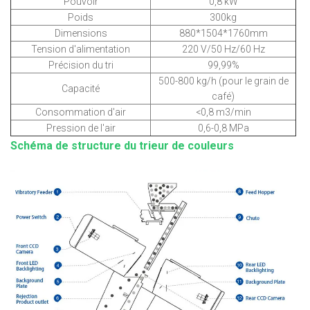
Pouvoir
0,8 kW
Poids
300kg
Dimensions
880*1504*1760mm
Tension d'alimentation
220 V/50 Hz/60 Hz
Précision du tri
99,99%
500-800 kg/h (pour le grain de
Capacité
café)
Consommation d'air
<0,8 m3/min
Pression de l'air
0,6-0,8 MPa
Schéma de structure du trieur de couleurs