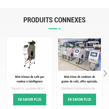
PRODUITS CONNEXES
Mini trieuse de café par
Mini trieur de couleurs de
couleur à intelligence
grains de café, offre spéciale,
artificielle pour trier les grains
avec de bonnes critiques
Topsort AI, système de tri intelligent par apprentissage profond, trie tous les grains de café verts et torréfiés, zéro grain défectueux, aide les transformateurs et torréfacteurs de café à obtenir une valeur marchande premium à l'échelle mondiale.Topsort mini trieur de café par couleur IA Augmentez facilement vos profits sur le café !
Comment fonctionne le trieur de couleurs de grains de café ?Système d'alimentation : les grains de café sont introduits dans la machine via une trémie. Le débit est soigneusement contrôlé pour garantir une alimentation uniforme.Technologie de tri optique : la machine utilise des caméras et des capteurs haute résolution pour détecter les moindres différences de couleur, de forme ou de taille des grains. Par exemple, elle identifie les grains présentant une décoloration, des taches ou des corps étrangers comme des pierres ou de la saleté.Mécanisme d'éjection : à l'aide de jets d'air comprimé, la machine sépare les grains défectueux ou les matières étrangères des grains acceptables, garantissant ainsi un produit propre et de haute qualité. Tri par dessus trieur de couleurs de grains de café est votre meilleur choix !
de café moisis, véreux et
cassés
EN SAVOIR PLUS
EN SAVOIR PLUS