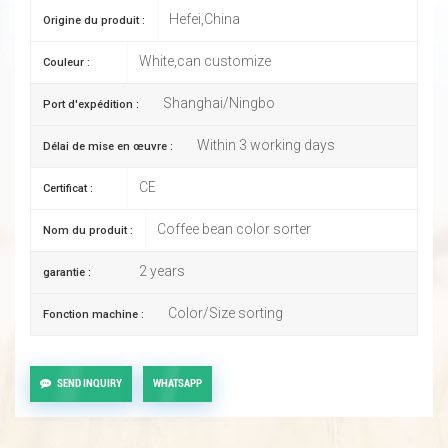
Hefei,China
Origine du produit :
White,can customize
Couleur :
Shanghai/Ningbo
Port d'expédition :
Within 3 working days
Délai de mise en œuvre :
CE
Certificat :
Coffee bean color sorter
Nom du produit :
2 years
garantie :
Color/Size sorting
Fonction machine :
SEND INQUIRY
WHATSAPP