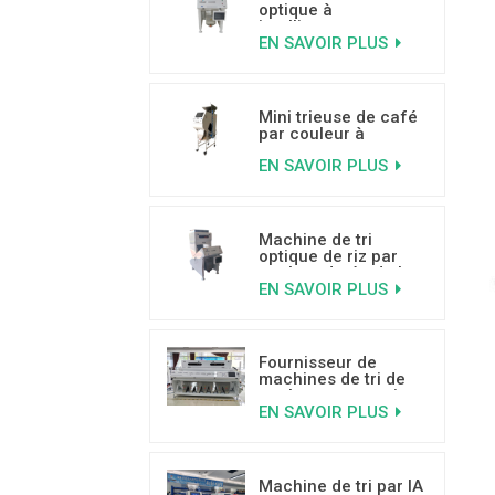
optique à
intelligence
EN SAVOIR PLUS
artificielle pour noix,
capacité de 500 à
800 kg/h
Mini trieuse de café
par couleur à
intelligence
EN SAVOIR PLUS
artificielle pour trier
les grains de café
moisis, véreux et
cassés
Machine de tri
optique de riz par
couleur dotée de la
EN SAVOIR PLUS
technologie
d'apprentissage
profond de l'IA
Fournisseur de
machines de tri de
couleurs pour noix
EN SAVOIR PLUS
de coco à haute
capacité
Machine de tri par IA