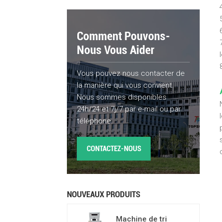
Comment Pouvons-
Nous Vous Aider
Vous pouvez nous contacter de
la manière qui vous convient.
Nous sommes disponibles
24h/24 et 7j/7 par e-mail ou par
téléphone.
CONTACTEZ-NOUS
NOUVEAUX PRODUITS
Machine de tri