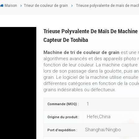
Maison
Trieur de couleur de grain
Trieuse polyvalente de maïs de machi
Trieuse Polyvalente De Maïs De Machine 
Capteur De Toshiba
Machine de tri de couleur de grain
est une m
algorithmes avancés et des appareils photo n
fonction de leur couleur. La machine capture
lors de son passage dans la goulotte, puis ana
grain. Le logiciel de la machine utilise ensuit
différentes catégories en fonction de la coule
grains indésirables ou défectueux.
1
Commande (MOQ) :
Hefei,China
Origine du produit :
Shanghai/Ningbo
Port d'expédition :