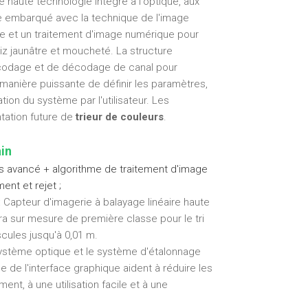
 haute technologie intégré à l'optique, aux
e embarqué avec la technique de l'image
e et un traitement d'image numérique pour
riz jaunâtre et moucheté. La structure
encodage et de décodage de canal pour
a manière puissante de définir les paramètres,
sation du système par l'utilisateur. Les
ntation future de
trieur de couleurs
.
ain
es avancé + algorithme de traitement d'image
ent et rejet ;
 Capteur d'imagerie à balayage linéaire haute
éra sur mesure de première classe pour le tri
cules jusqu'à 0,01 m.
système optique et le système d'étalonnage
 de l'interface graphique aident à réduire les
nt, à une utilisation facile et à une