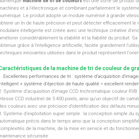
Numérique
machine de tri de couleurs
est une sorte de produit de
machines et à l'électronique et combinant parfaitement le systèm
numérique. Le produit adopte un module numérisé à grande vitess
obtenir un tri de haute précision et peut détecter efficacement le 
modulaire intelligente est créée avec une technique créative d'
améliorer considérablement la stabilité et la fiabilité du produit. S
obtenue grâce à l'intelligence artificielle, facilite grandement l'utili
techniques innovantes utilisées dans le produit représentent l'orie
Caractéristiques de la machine de tri de couleur de gr
1.
Excellentes performances de tri : système d'acquisition d'imag
intelligent + système d'éjection de haute qualité = excellent rendem
2. Système d'acquisition d'image CCD trichromatique couleur RVB :
vitesse CCD industriel de 5 400 pixels, ainsi qu'un objectif de cam
des couleurs avec une précision d'identification des défauts minus
3. Système d'exploitation super simple : la conception simple du 
automatique précis dans le temps ainsi que la conception simplifiée
complexités de la machine, de la mise en service et du fonctionneme
maintenance sécurisée.