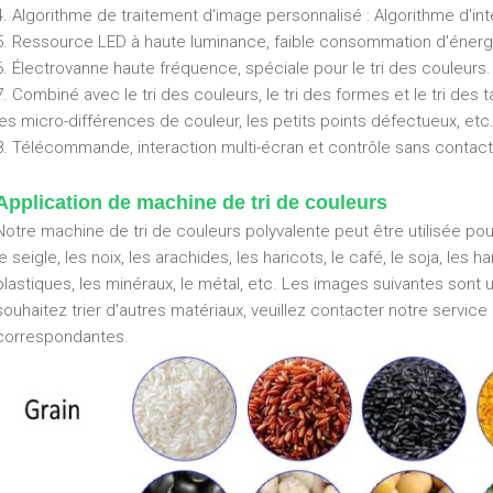
4. Algorithme de traitement d'image personnalisé : Algorithme d'int
5. Ressource LED à haute luminance, faible consommation d'énergie
6. Électrovanne haute fréquence, spéciale pour le tri des couleurs. 
7. Combiné avec le tri des couleurs, le tri des formes et le tri des t
les micro-différences de couleur, les petits points défectueux, etc
8. Télécommande, interaction multi-écran et contrôle sans contact
Application de machine de tri de couleurs
Notre machine de tri de couleurs polyvalente peut être utilisée pour tr
le seigle, les noix, les arachides, les haricots, le café, le soja, les 
plastiques, les minéraux, le métal, etc. Les images suivantes sont 
souhaitez trier d'autres matériaux, veuillez contacter notre service 
correspondantes.