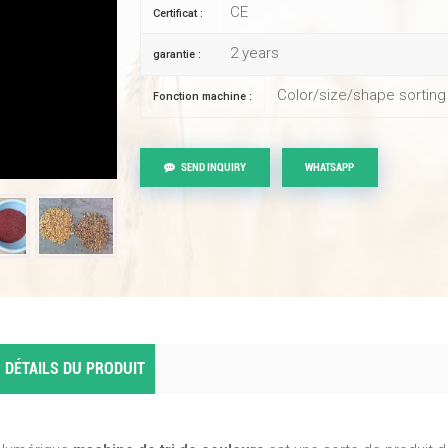
CE
Certificat :
2 years
garantie :
Color/size/shape sorting
Fonction machine :
SEND INQUIRY
WHATSAPP
DÉTAILS DU PRODUIT