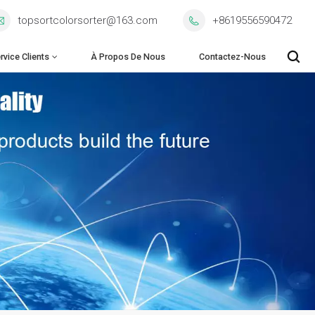
topsortcolorsorter@163.com
+8619556590472
rvice Clients
À Propos De Nous
Contactez-Nous