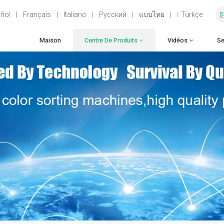
ñol
|
Français
|
Italiano
|
Русский
|
แบบไทย
|
Türkçe
Maison
Centre De Produits
Vidéos
Se