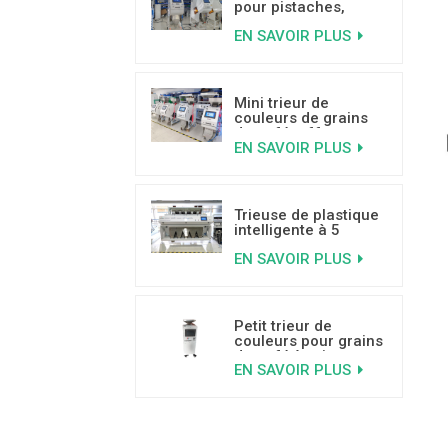
pour pistaches,
basée sur
EN SAVOIR PLUS
l'apprentissage
profond
Mini trieur de
couleurs de grains
de café, offre
EN SAVOIR PLUS
spéciale, avec de
bonnes critiques
Trieuse de plastique
intelligente à 5
goulottes
EN SAVOIR PLUS
Petit trieur de
couleurs pour grains
de café à prix
EN SAVOIR PLUS
abordable