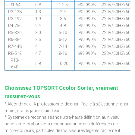
R1-64
0,8
1-2.5
≥99.999%
220V/50HZ/60H
R2-128
1.3
2-4
≥99.999%
220V/50HZ/60H
R3-192
1.9
3-6
≥99.999%
220V/50HZ/60H
R4-256
2.4
4-8
≥99.999%
220V/50HZ/60H
R5-320
3.0
5-10
≥99.999%
220V/50HZ/60H
R6-384
3.6
6-12
≥99.999%
220V/50HZ/60H
R7-448
4.1
7-14
≥99.999%
220V/50HZ/60H
R8-512
4.7
8-16
≥99.999%
220V/50HZ/60H
R10-
5.8
10-20
≥99.999%
220V/50HZ/60H
640
Choisissez TOPSORT Ccolor Sorter, vraiment
rassurez-vous
* Algorithme d'IA professionnel de grain, facile à sélectionner grain
moisi, grains jaune clair d'eau.
* Système de reconnaissance ultra-haute définition au niveau
nano, amélioration de la reconnaissance des différences de
micro-couleurs, particules de moisissures légères facilement