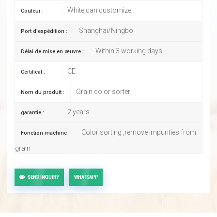
White,can customize
Couleur :
Shanghai/Ningbo
Port d'expédition :
Within 3 working days
Délai de mise en œuvre :
CE
Certificat :
Grain color sorter
Nom du produit :
2 years
garantie :
Color sorting ,remove impurities from
Fonction machine :
grain
SEND INQUIRY
WHATSAPP