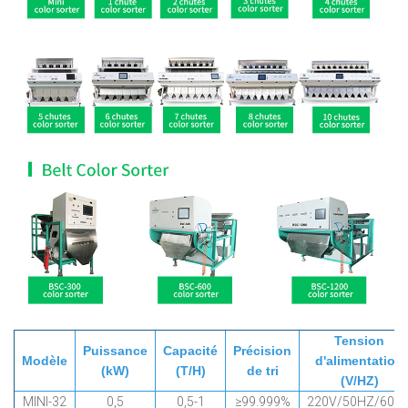
Tension
Puissance
Capacité
Précision
Modèle
d'alimentation
(kW)
(T/H)
de tri
(V/HZ)
MINI-32
0,5
0,5-1
≥99.999%
220V/50HZ/60H