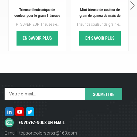
Trieuse électronique de
Mini trieuse de couleur de
couleur pour le grain 1 trieuse
grain de quinoa de maïs de
de couleur de grain de
trieuse de couleur avec 2 ans
TRI SUPÉRIEUR Trieuse électronique de couleurs pour les grains fournir les meilleures solutions de tri pour toutes sortes de céréales, telles que le blé, le maïs, le quinoa, le seigle, l'orge, le sarrasin, peuvent éliminer les impuretés de toutes les céréales. Tri par dessus grain trieur de couleurs adoptez la dernière technologie, une capture intelligente, un algorithme spécial, des performances à coût élevé, bienvenue à nous demander pour plus de détails ~
Trieur de couleur de grain est une machine utilisée pour trier les céréales, les graines et autres petits objets par couleur. Ils utilisent une combinaison de capteurs CCD et de caméras pour détecter la couleur de chaque article, puis les trier dans des bacs séparés en fonction de leur couleur. Trieurs de couleur de grain sont utilisés dans une variété d'industries, y compris la transformation des aliments, l'agriculture, les produits pharmaceutiques, etc.
goulotte à vendre
de garantie
EN SAVOIR PLUS
EN SAVOIR PLUS
ENVOYEZ-NOUS UN EMAIL
E-mail : topsortcolorsorter@163.com