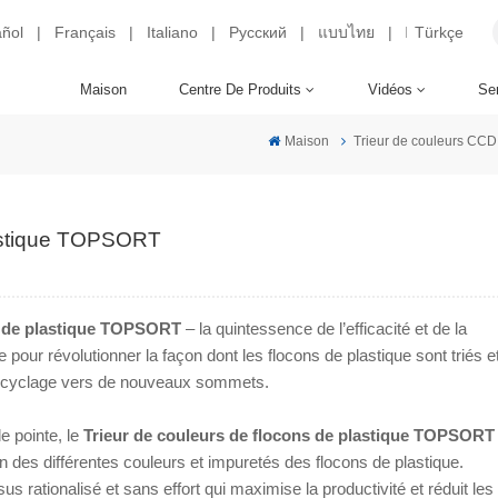
ñol
|
Français
|
Italiano
|
Русский
|
แบบไทย
|
Türkçe
Maison
Centre De Produits
Vidéos
Ser
Maison
Trieur de couleurs CCD
lastique TOPSORT
s de plastique TOPSORT
– la quintessence de l’efficacité et de la
pour révolutionner la façon dont les flocons de plastique sont triés e
e recyclage vers de nouveaux sommets.
 pointe, le
Trieur de couleurs de flocons de plastique TOPSORT
on des différentes couleurs et impuretés des flocons de plastique.
s rationalisé et sans effort qui maximise la productivité et réduit les