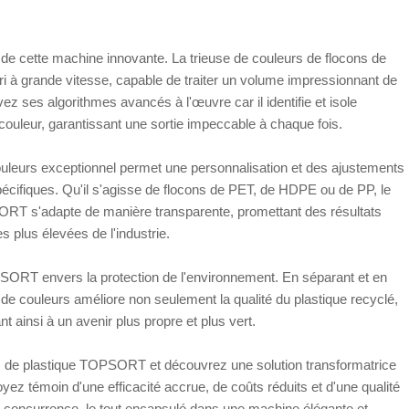
e cette machine innovante. La trieuse de couleurs de flocons de
i à grande vitesse, capable de traiter un volume impressionnant de
z ses algorithmes avancés à l'œuvre car il identifie et isole
couleur, garantissant une sortie impeccable à chaque fois.
couleurs exceptionnel permet une personnalisation et des ajustements
pécifiques. Qu'il s'agisse de flocons de PET, de HDPE ou de PP, le
SORT s'adapte de manière transparente, promettant des résultats
s plus élevées de l'industrie.
SORT envers la protection de l'environnement. En séparant et en
r de couleurs améliore non seulement la qualité du plastique recyclé,
 ainsi à un avenir plus propre et plus vert.
ons de plastique TOPSORT et découvrez une solution transformatrice
yez témoin d'une efficacité accrue, de coûts réduits et d'une qualité
la concurrence, le tout encapsulé dans une machine élégante et