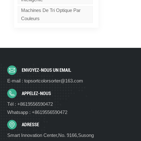
Machines De Tri Optique Par
Couleurs
ENVOYEZ-NOUS UN EMAIL
E-mail : topsortcolorsorter@163.com
APPELEZ-NOUS
Tél : +8619556590472
Whatsapp : +8619556590472
ADRESSE
Smart Innovation Center,No. 9166,Susong