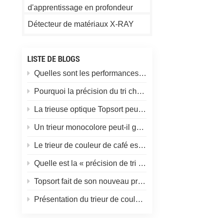
d'apprentissage en profondeur
Détecteur de matériaux X-RAY
LISTE DE BLOGS
Quelles sont les performances d'un trieur de couleurs pour le tri des particules de plastique ?
Pourquoi la précision du tri chute-t-elle soudainement ?
La trieuse optique Topsort peut-elle trier les grains de café par taille, couleur et défauts en une seule opération ?
Un trieur monocolore peut-il gérer plusieurs matériaux ?
Le trieur de couleur de café est-il facile à utiliser ? Une formation spécialisée est-elle nécessaire ?
Quelle est la « précision de tri » d’une machine de tri optique par couleur ?
Topsort fait de son nouveau produit le plus petit trieur de couleurs au monde
Présentation du trieur de couleur de blé Topsort - une révolution dans la technologie de tri des grains