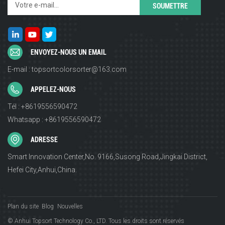
ENVOYEZ-NOUS UN EMAIL
E-mail : topsortcolorsorter@163.com
APPELEZ-NOUS
Tél : +8619556590472
Whatsapp : +8619556590472
ADRESSE
Smart Innovation Center,No. 9166,Susong Road,Jingkai District,
Hefei City,Anhui,China.
Plan du site
Blog
Nouvelles
© Anhui Topsort Technology Co., LTD. Tous les droits sont réservés