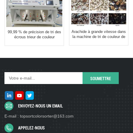
Arachide à grande vitesse dans
99,99 % de précision de tri des
la machine de tri de couleur de
écrous trieur de couleur
noix de macadamia de trieur de
machine de tri de couleur de
couleur de coquille
pistache
ENVOYEZ-NOUS UN EMAIL
E-mail : topsortcolorsorter@163.com
APPELEZ-NOUS