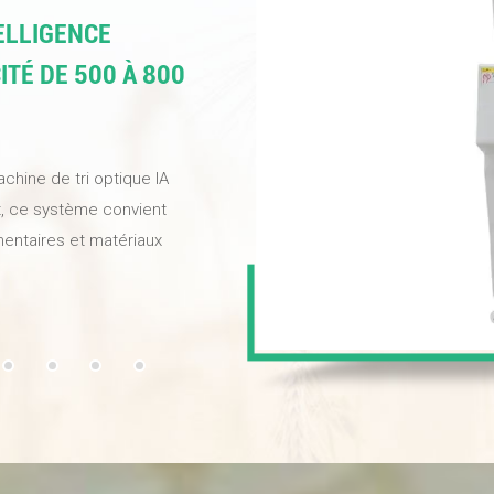
&eacute;t&eacute; impres
pr&eacute;cision et la vit
TELLIGENCE
ITÉ DE 500 À 800
chine de tri optique IA
ent, ce système convient
mentaires et matériaux
iorer la qualité de vos
ournir des noix de haute
 définition et
entissage profond, elle
uvelle électrovanne haute
apidement et élimine avec
insi efficacement le
re meilleur choix !