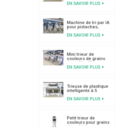
EN SAVOIR PLUS
de coco à haute
capacité
Machine de tri par IA
pour pistaches,
basée sur
EN SAVOIR PLUS
l'apprentissage
profond
Mini trieur de
couleurs de grains
de café, offre
EN SAVOIR PLUS
spéciale, avec de
bonnes critiques
Trieuse de plastique
intelligente à 5
goulottes
EN SAVOIR PLUS
Petit trieur de
couleurs pour grains
de café à prix