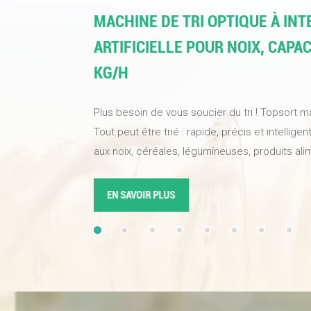
MACHINE DE TRI OPTIQUE À IN
ARTIFICIELLE POUR NOIX, CAPAC
KG/H
Plus besoin de vous soucier du tri ! Topsort ma
Tout peut être trié : rapide, précis et intellig
aux noix, céréales, légumineuses, produits ali
industriels. Une seule machine suffit pour amél
produits, optimiser l'efficacité du tri et vous f
EN SAVOIR PLUS
qualité. Équipée de caméras industrielles haute
d'algorithmes d'intelligence artificielle à appr
atteint un taux de sélection de 99,99 %. La no
fréquence à sustentation magnétique réagit r
précision les châtaignes abîmées, réduisant a
gaspillage.Topsort trieur de couleurs IAest vot