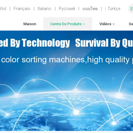
ñol
|
Français
|
Italiano
|
Русский
|
แบบไทย
|
Türkçe
Maison
Centre De Produits
Vidéos
Se