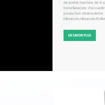
de pointe machine de tri 
honor&eacute; d'accueillir
production ultramoderne. 
b&eacute;n&eacute;fici&e
notre usine de fabrication
processus m&eacute;ticul
performance. trieur de co
EN SAVOIR PLUS
pr&eacute;cision, leur effi
de la visite, notre &eacut
sp&eacute;cialistes produ
derni&egrave;res innovatio
mettant en avant des fonc
syst&egrave;mes optiques
l'int&eacute;gration de l'in
intuitives. La d&eacute;l&
int&eacute;r&ecirc;t pour
S
application dans divers se
recyclage. Les clients on
des couleurs des flocons 