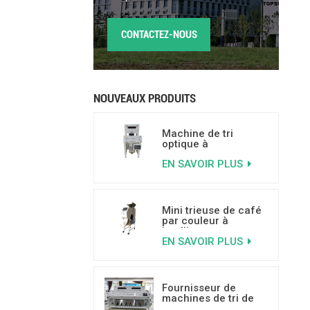
CONTACTEZ-NOUS
NOUVEAUX PRODUITS
Machine de tri
optique à
intelligence
EN SAVOIR PLUS
artificielle pour noix,
capacité de 500 à
800 kg/h
Mini trieuse de café
par couleur à
intelligence
EN SAVOIR PLUS
artificielle pour trier
les grains de café
moisis, véreux et
cassés
Fournisseur de
machines de tri de
couleurs pour noix