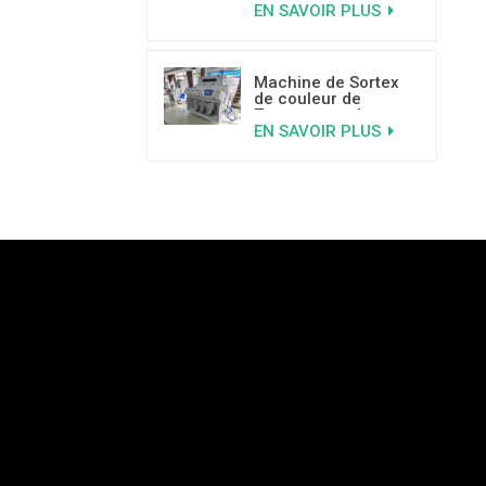
EN SAVOIR PLUS
abordable
Machine de Sortex
de couleur de
Topsort pour la
EN SAVOIR PLUS
graine de basilic
avec le capteur à
grande vitesse