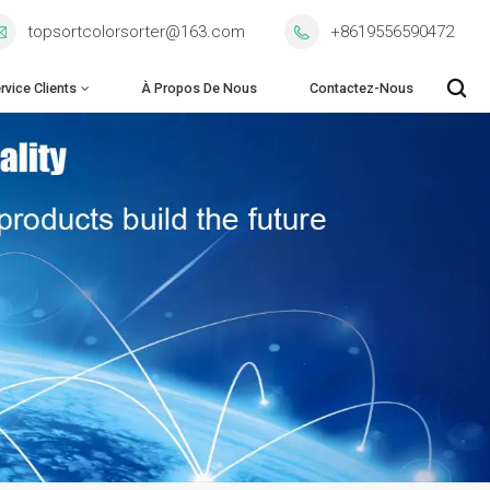
topsortcolorsorter@163.com
+8619556590472
rvice Clients
À Propos De Nous
Contactez-Nous