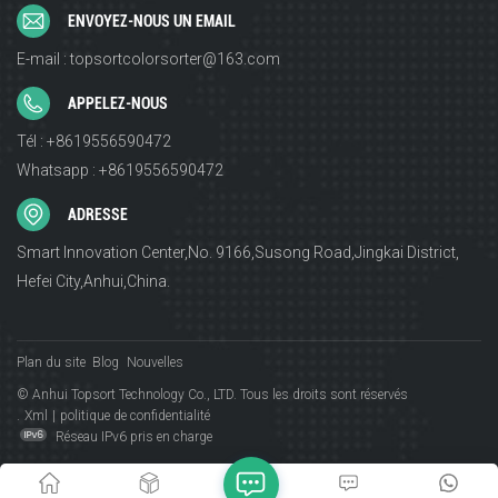
ENVOYEZ-NOUS UN EMAIL
E-mail : topsortcolorsorter@163.com
APPELEZ-NOUS
Tél : +8619556590472
Whatsapp : +8619556590472
ADRESSE
Smart Innovation Center,No. 9166,Susong Road,Jingkai District,
Hefei City,Anhui,China.
Plan du site
Blog
Nouvelles
© Anhui Topsort Technology Co., LTD. Tous les droits sont réservés
.
Xml
|
politique de confidentialité
Réseau IPv6 pris en charge