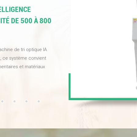
&eacute;t&eacute; impres
pr&eacute;cision et la vit
TELLIGENCE
ITÉ DE 500 À 800
chine de tri optique IA
ent, ce système convient
mentaires et matériaux
iorer la qualité de vos
ournir des noix de haute
 définition et
entissage profond, elle
uvelle électrovanne haute
apidement et élimine avec
insi efficacement le
re meilleur choix !