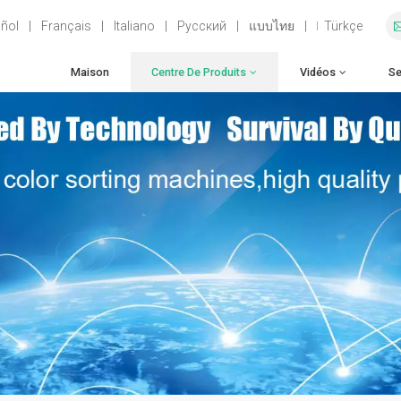
ñol
|
Français
|
Italiano
|
Русский
|
แบบไทย
|
Türkçe
Maison
Centre De Produits
Vidéos
Se