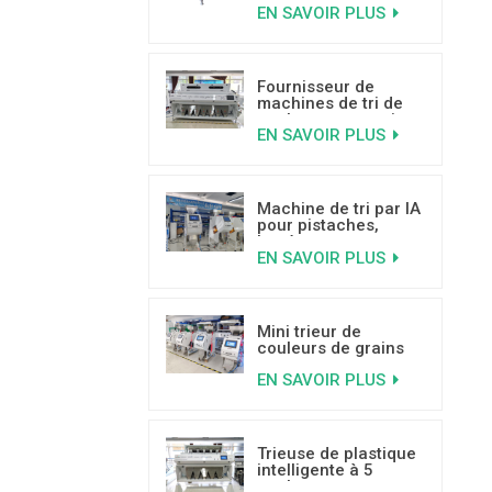
EN SAVOIR PLUS
technologie
d'apprentissage
profond de l'IA
Fournisseur de
machines de tri de
couleurs pour noix
EN SAVOIR PLUS
de coco à haute
capacité
Machine de tri par IA
pour pistaches,
basée sur
EN SAVOIR PLUS
l'apprentissage
profond
Mini trieur de
couleurs de grains
de café, offre
EN SAVOIR PLUS
spéciale, avec de
bonnes critiques
Trieuse de plastique
intelligente à 5
goulottes