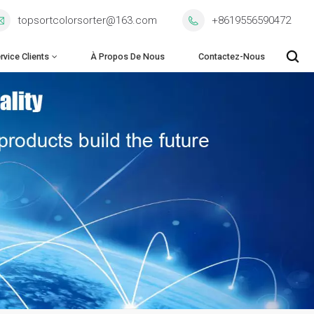
topsortcolorsorter@163.com
+8619556590472
rvice Clients
À Propos De Nous
Contactez-Nous