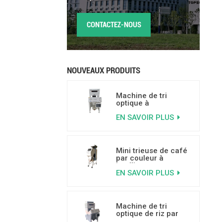
CONTACTEZ-NOUS
NOUVEAUX PRODUITS
Machine de tri
optique à
intelligence
EN SAVOIR PLUS
artificielle pour noix,
capacité de 500 à
800 kg/h
Mini trieuse de café
par couleur à
intelligence
EN SAVOIR PLUS
artificielle pour trier
les grains de café
moisis, véreux et
cassés
Machine de tri
optique de riz par
couleur dotée de la