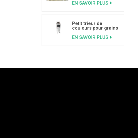
EN SAVOIR PLUS
Petit trieur de
couleurs pour grains
de café à prix
EN SAVOIR PLUS
abordable