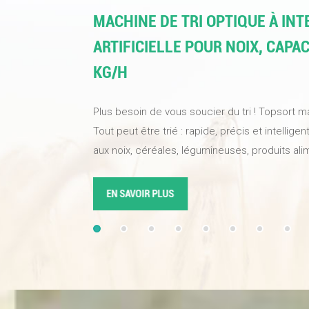
MACHINE DE TRI OPTIQUE À IN
ARTIFICIELLE POUR NOIX, CAPAC
KG/H
Plus besoin de vous soucier du tri ! Topsort ma
Tout peut être trié : rapide, précis et intellig
aux noix, céréales, légumineuses, produits ali
industriels. Une seule machine suffit pour amél
produits, optimiser l'efficacité du tri et vous f
EN SAVOIR PLUS
qualité. Équipée de caméras industrielles haute
d'algorithmes d'intelligence artificielle à appr
atteint un taux de sélection de 99,99 %. La no
fréquence à sustentation magnétique réagit r
précision les châtaignes abîmées, réduisant a
gaspillage.Topsort trieur de couleurs IAest vot