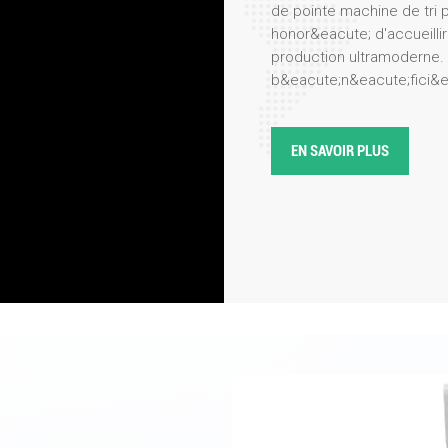
de pointe machine de tri 
honor&eacute; d'accueillir
production ultramoderne. 
b&eacute;n&eacute;fici&e
notre usine de fabrication
processus m&eacute;ticul
performance. trieur de co
EN SAVOIR PLUS
pr&eacute;cision, leur effi
de la visite, notre &eacut
sp&eacute;cialistes produ
derni&egrave;res innovatio
mettant en avant des fonc
syst&egrave;mes optiques
l'int&eacute;gration de l'in
intuitives. La d&eacute;l&
int&eacute;r&ecirc;t pour
S
application dans divers se
recyclage. Les clients on
des couleurs des flocons 