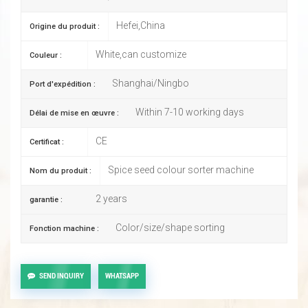
Hefei,China
Origine du produit :
White,can customize
Couleur :
Shanghai/Ningbo
Port d'expédition :
Within 7-10 working days
Délai de mise en œuvre :
CE
Certificat :
Spice seed colour sorter machine
Nom du produit :
2 years
garantie :
Color/size/shape sorting
Fonction machine :
SEND INQUIRY
WHATSAPP