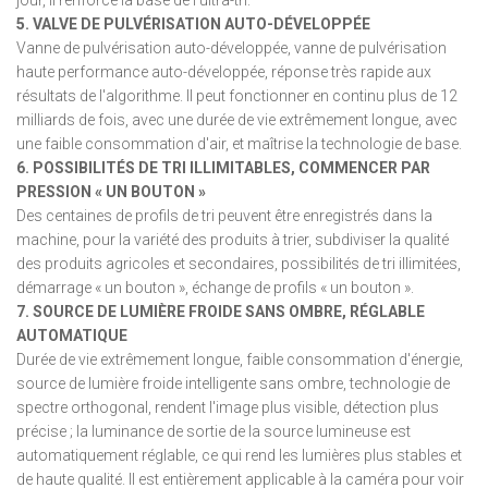
5. VALVE DE PULVÉRISATION AUTO-DÉVELOPPÉE
Vanne de pulvérisation auto-développée, vanne de pulvérisation
haute performance auto-développée, réponse très rapide aux
résultats de l'algorithme. Il peut fonctionner en continu plus de 12
milliards de fois, avec une durée de vie extrêmement longue, avec
une faible consommation d'air, et maîtrise la technologie de base.
6. POSSIBILITÉS DE TRI ILLIMITABLES, COMMENCER PAR
PRESSION « UN BOUTON »
Des centaines de profils de tri peuvent être enregistrés dans la
machine, pour la variété des produits à trier, subdiviser la qualité
des produits agricoles et secondaires, possibilités de tri illimitées,
démarrage « un bouton », échange de profils « un bouton ».
7. SOURCE DE LUMIÈRE FROIDE SANS OMBRE, RÉGLABLE
AUTOMATIQUE
Durée de vie extrêmement longue, faible consommation d'énergie,
source de lumière froide intelligente sans ombre, technologie de
spectre orthogonal, rendent l'image plus visible, détection plus
précise ; la luminance de sortie de la source lumineuse est
automatiquement réglable, ce qui rend les lumières plus stables et
de haute qualité. Il est entièrement applicable à la caméra pour voir