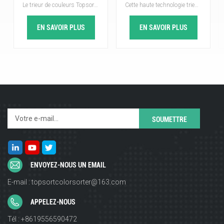
Le trieur de couleurs Topsort est meilleur trieur de couleurs provenant de l'usine intelligente de Chine. La trieuse de couleurs Topsort est équipée d'une nouvelle plate-forme d'auto-apprentissage de sélection de qualité, qui réalise une double amélioration de la précision et du rendement, la capacité de reconnaissance efficace et précise peut répondre aux besoins de tri de divers haricots.
Cette haute technologie trieuse de couleur de haricots Un fonctionnement intelligent à un bouton avec une grande précision de tri peut améliorer la qualité de tous les types de grains, tels que les haricots rouges, les haricots blancs, les haricots noirs, les graines de soja, les haricots rouges, le lupin, les grains de café, etc., pour obtenir un contrôle de qualité parfait avec moins d'effort, et consistance ultra-élevée, libère le fardeau du tri des couleurs des haricots. C'est votre choix de qualité !
Topsort
800kg/h pour le haricot
EN SAVOIR PLUS
EN SAVOIR PLUS
ENVOYEZ-NOUS UN EMAIL
E-mail : topsortcolorsorter@163.com
APPELEZ-NOUS
Tél : +8619556590472