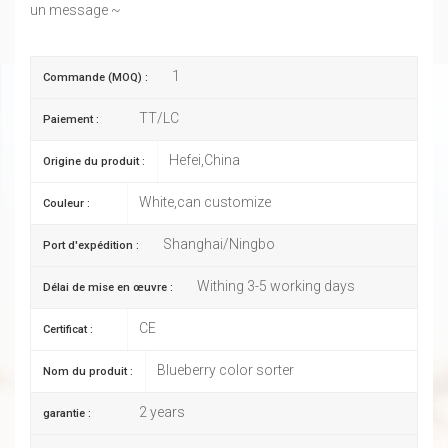
un message ~
1
Commande (MOQ) :
TT/LC
Paiement :
Hefei,China
Origine du produit :
White,can customize
Couleur :
Shanghai/Ningbo
Port d'expédition :
Withing 3-5 working days
Délai de mise en œuvre :
CE
Certificat :
Blueberry color sorter
Nom du produit :
2 years
garantie :