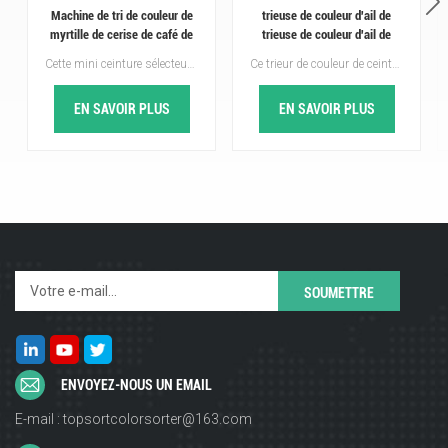
Machine de tri de couleur de
trieuse de couleur d'ail de
myrtille de cerise de café de
trieuse de couleur d'ail de
sélecteur de couleur de
ceinture 1-2T/H
Cette mini ceinture sélecteur de couleur RVB est spécialement conçu pour le tri des cerises de café, myrtilles, olives, cerises et autres fruits ronds. Structure ouverte, sélection sèche ou humide, tout en anti-écrasement, bonne protection de l'intégrité du matériau.Êtes-vous intéressé par ce produit? Bienvenue à nous envoyer un message ~
Ce trieur de couleur de ceinture est spécialement conçu pour le tri de l'ail, de l'arachide, de la cerise de café, de la myrtille, de l'olive, de la cerise et d'autres fruits ronds. Structure ouverte, sélection sèche ou humide, tout en anti-écrasement, bonne protection de l'intégrité du matériau.Êtes-vous intéressé par ce produit? Bienvenue à nous envoyer un message ~
ceinture
EN SAVOIR PLUS
EN SAVOIR PLUS
ENVOYEZ-NOUS UN EMAIL
E-mail : topsortcolorsorter@163.com