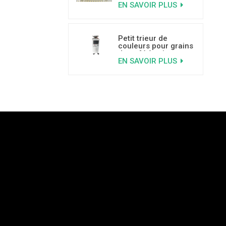
EN SAVOIR PLUS
Petit trieur de
couleurs pour grains
de café à prix
EN SAVOIR PLUS
abordable