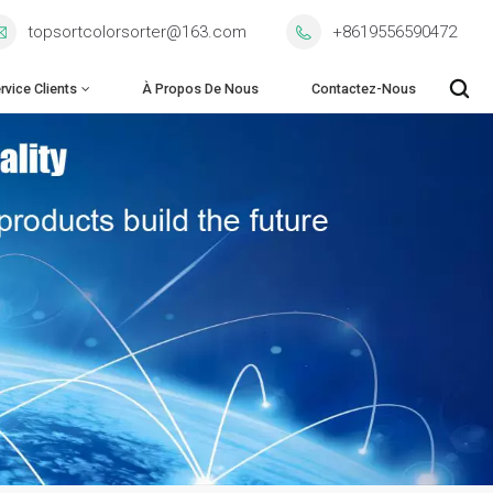
topsortcolorsorter@163.com
+8619556590472
rvice Clients
À Propos De Nous
Contactez-Nous