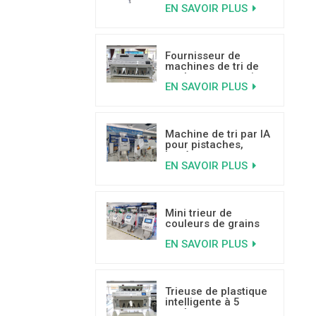
EN SAVOIR PLUS
technologie
d'apprentissage
profond de l'IA
Fournisseur de
machines de tri de
couleurs pour noix
EN SAVOIR PLUS
de coco à haute
capacité
Machine de tri par IA
pour pistaches,
basée sur
EN SAVOIR PLUS
l'apprentissage
profond
Mini trieur de
couleurs de grains
de café, offre
EN SAVOIR PLUS
spéciale, avec de
bonnes critiques
Trieuse de plastique
intelligente à 5
goulottes