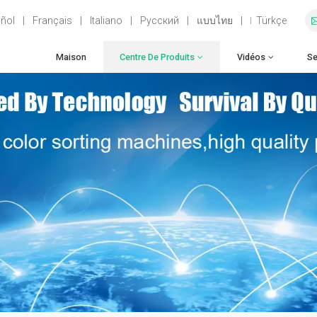
ñol
|
Français
|
Italiano
|
Русский
|
แบบไทย
|
Türkçe
Maison
Centre De Produits
Vidéos
Se