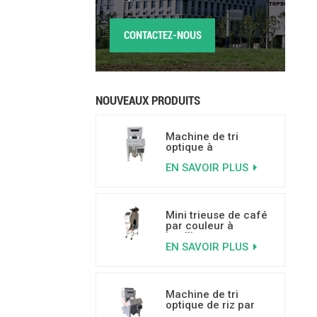
CONTACTEZ-NOUS
NOUVEAUX PRODUITS
Machine de tri
optique à
intelligence
EN SAVOIR PLUS
artificielle pour noix,
capacité de 500 à
800 kg/h
Mini trieuse de café
par couleur à
intelligence
EN SAVOIR PLUS
artificielle pour trier
les grains de café
moisis, véreux et
cassés
Machine de tri
optique de riz par
couleur dotée de la