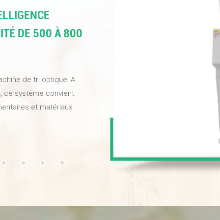
&eacute;t&eacute; impres
pr&eacute;cision et la vit
TELLIGENCE
ITÉ DE 500 À 800
chine de tri optique IA
ent, ce système convient
mentaires et matériaux
iorer la qualité de vos
ournir des noix de haute
 définition et
entissage profond, elle
uvelle électrovanne haute
apidement et élimine avec
insi efficacement le
re meilleur choix !