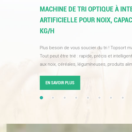
MACHINE DE TRI OPTIQUE À IN
ARTIFICIELLE POUR NOIX, CAPAC
KG/H
Plus besoin de vous soucier du tri ! Topsort ma
Tout peut être trié : rapide, précis et intellig
aux noix, céréales, légumineuses, produits ali
industriels. Une seule machine suffit pour amél
produits, optimiser l'efficacité du tri et vous f
EN SAVOIR PLUS
qualité. Équipée de caméras industrielles haute
d'algorithmes d'intelligence artificielle à appr
atteint un taux de sélection de 99,99 %. La no
fréquence à sustentation magnétique réagit r
précision les châtaignes abîmées, réduisant a
gaspillage.Topsort trieur de couleurs IAest vot