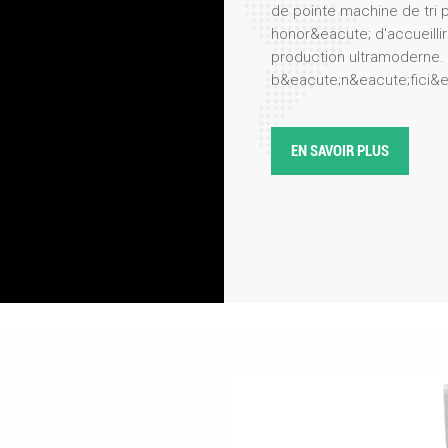
de pointe machine de tri 
honor&eacute; d'accueillir
production ultramoderne. 
b&eacute;n&eacute;fici&e
notre usine de fabrication
processus m&eacute;ticul
performance. trieur de co
EN SAVOIR PLUS
pr&eacute;cision, leur effi
de la visite, notre &eacut
sp&eacute;cialistes produ
derni&egrave;res innovatio
mettant en avant des fonc
syst&egrave;mes optiques
l'int&eacute;gration de l'in
intuitives. La d&eacute;l&
int&eacute;r&ecirc;t pour
S
application dans divers se
recyclage. Les clients on
des couleurs des flocons 